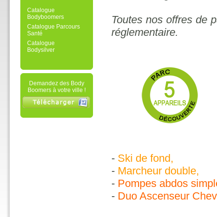
Catalogue
Bodyboomers
Toutes nos offres de 
Catalogue Parcours
réglementaire.
Santé
Catalogue
Bodysilver
Demandez des Body
Boomers à votre ville !
-
Ski de fond,
-
Marcheur double,
-
Pompes abdos simpl
-
Duo Ascenseur Chev