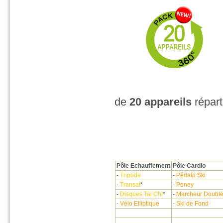
de
20 appareils
répart
Pôle Echauffement
Pôle Cardio
-
Tripode
-
Pédalo Ski
-
Transat
*
-
Poney
-
Disques Tai Chi
*
-
Marcheur Doubl
-
Vélo Elliptique
-
Ski de Fond