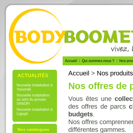
Accueil
Qui sommes-nous ?
Nos prod
Accueil
>
Nos produits
ACTUALITÉS
Nos offres de 
Nouvelle installation à
Yaoundé
Nouvelle installation
Vous êtes une
collec
au sein du groupe
SANOFI
des offres de parcs
c
Nouvelle installation à
budgets
.
Ligugé
Nos offres comprenne
différentes gammes.
Nos catalogues