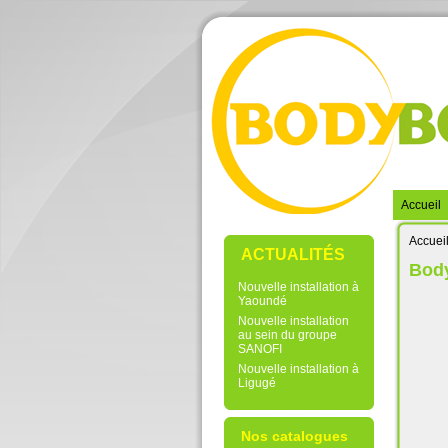
Accueil
Accuei
ACTUALITÉS
Body
Nouvelle installation à
Yaoundé
Nouvelle installation
au sein du groupe
SANOFI
Nouvelle installation à
Ligugé
Nos catalogues