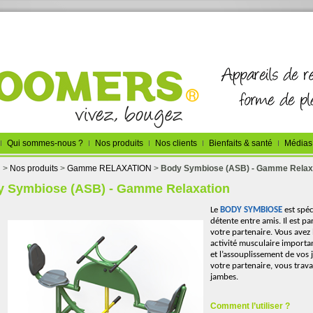
Qui sommes-nous ?
Nos produits
Nos clients
Bienfaits & santé
Médias
l
>
Nos produits
>
Gamme RELAXATION
>
Body Symbiose (ASB) - Gamme Relax
 Symbiose (ASB) - Gamme Relaxation
Le
BODY SYMBIOSE
est spé
détente entre amis. Il est p
votre partenaire. Vous avez 
activité musculaire importan
et l’assouplissement de vos 
votre partenaire, vous trava
jambes.
Comment l’utiliser ?