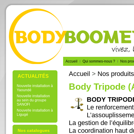
Accueil
Qui sommes-nous ?
Nos prod
Accueil
>
Nos produits
ACTUALITÉS
Body Tripode (
Nouvelle installation à
Yaoundé
Nouvelle installation
BODY TRIPODE 
au sein du groupe
SANOFI
Le renforcement
Nouvelle installation à
L’assouplissemen
Ligugé
La gestion de l’équilibr
La coordination haut d
Nos catalogues