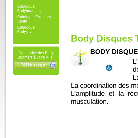
Catalogue
Bodyboomers
Catalogue Parcours
Santé
Catalogue
Bodysilver
Body Disques T
BODY DISQUES 
Demandez des Body
Boomers à votre ville !
L
d
L
La coordination des m
L’amplitude et la ré
musculation.