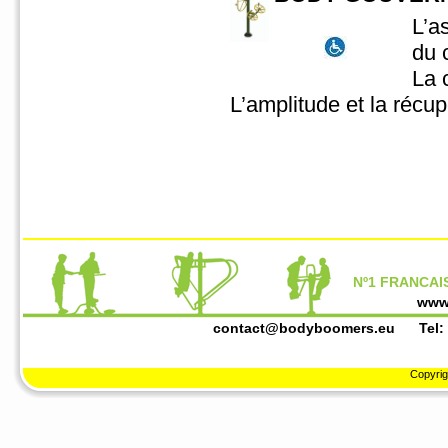
L’a
du 
La 
L’amplitude et la récup
Nº1 FRANCAIS
www
contact@bodyboomers.eu
Tel: +3
Copyrig